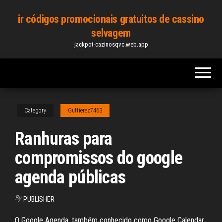
Skip
ir códigos promocionais gratuitos de cassino
to
selvagem
the
jackpot-cazinosqvc.web.app
content
Category
Guttierez7463
Ranhuras para
compromissos do google
agenda públicas
By
PUBLISHER
O Google Agenda, também conhecido como Google Calendar,